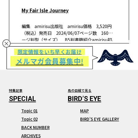
My Fair Isle Journey
編集 amirisu出版社 amirisu価格 3,520円
（税込）発売日 2024/06/07ページ数 160ペ
ージ判型（サイズ） B5判書籍紹介amirisu初、
フェアアイルニットのパターンブックをリリー
限定情報をいち早くお届け
ス！ 『My Fair Isle Jour…
メルマガ会員募集中!
特集記事
鳥の目線で見る
Topic 01
MAP
Topic 02
BIRD’S EYE GALLERY
BACK NUMBER
ARCHIVES