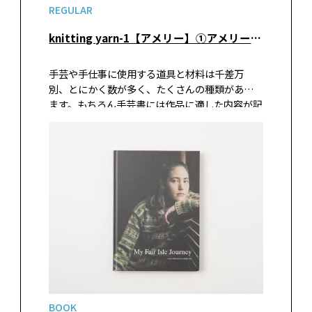
REGULAR
knitting yarn-1【アメリー】①アメリーってどんな糸？
手芸や手仕事に使用する道具と材料は千差万
別、とにかく数が多く、たくさんの種類があり
ます。もちろん手芸書には作品に適した内容が記
載されていますが、慣れてきたら自分で選ぶの
も手作りの醍醐味。自分で探すとなると、どの道
具を使おうか、どの材料がいいか、何を基準に
選べばいいのか悩みますよね。そんな時にぜひ
役立てていただきたく、さまざまな道具や材料
にスポットを当てて掘り下げて紹介する企画が
スタートしました。どのような素材を用いて、ど
のような方が、どのようなプロセスで作ってい
るのかなど、普段はなかなか知ることのない道具
と材料のあれこれについて、深堀して紹介してい
きます。
BOOK