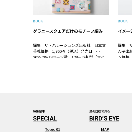
BOOK
BOOK
グラニースクエアだけのモチーフ編み
編集 ザ・ハレーションズ出版社 日本文
編集 
芸社価格 1,760円（税込）発売日
ん子出
2025/06/18ページ数 128ージ判型（サイ
ン価格 
ズ） B5変形判ISBN 978-4-537- 22296-8
2024
書籍紹介モチーフ編みの基本ともいえる
ズ） B5判
《グラニースクエア》だけ…
紹介編
特集記事
鳥の目線で見る
Topic 01
MAP