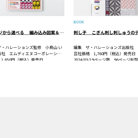
BOOK
イメージから選べる 編み込み図案＆配色パターンブック
刺し子 こぎん刺し刺しゅうの
ザ・ハレーションズ監修 小鳥山 い
編集 ザ・ハレーションズ出版社 
版社 エムディエヌコーポレーショ
芸社価格 1,760円（税込）発売
1,650円（税込）発売日
2024/03/19ページ数 96ページ
/09/27ページ数 96ページ判型（サイ
ズ） B5変形判ISBN 978-4-537- 22
ISBN 978-4-295-20712-2 書籍
書籍紹介刺し子やこぎん刺しの基本
み物で悩みがちな配…
法をベースにオリジナリテ…