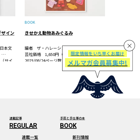
BOOK
デザイン
きせかえ動物あみぐるみ
日本文
編者 ザ・ハレーションズ 出版社 日本文
限定情報をいち早くお届け
日
芸社価格 1,650円（税込）発売日
判型（サイ
2023/08/24ページ数 80ページ判型（サイ
メルマガ会員募集中!
199-2
ズ） B5変形判ISBN 978-4-537- 22134-3
的な手
書籍紹介きせかえを楽しめる動物のあみぐ
るみの本です。 子ど…
連載記事
手芸と手仕事の本
連載一覧
新刊情報