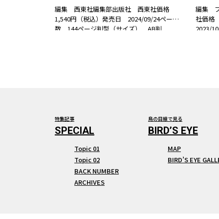
編集 西東社編集部出版社 西東社価格
編集 
1,540円（税込）発売日 2024/09/24ページ
社価格 
数 144ページ判型（サイズ） AB判
2023
ISBN 978-4-7916-3308-1書籍紹介人気
ズ） AB判
YouTuber LiLi nana*の動画で、基本がわか
紹介ち
る!全…
特集記事
鳥の目線で見る
Topic 01
MAP
Topic 02
BIRD’S EYE GALL
BACK NUMBER
ARCHIVES