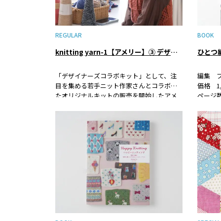
REGULAR
BOOK
knitting yarn-1【アメリー】③ デザイナーズコラボキット「グラニースクエアで作るヨークセーター」デザイナー１１２ 藤本奈々子さんインタビュー
「デザイナーズコラボキット」として、注
編集 
目を集める若手ニット作家さんとコラボし
価格 1,
たオリジナルキットの販売を開始したアメ
ページ数
リー。今回はキットのデザインを担当した
ISBN 
人気作家の一人、１１２ 藤本奈々子さん
かぎ針
に、キット制作の裏側について伺いまし
ものの
た。