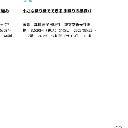
BOOK
今日も明日もかぎ針編み モチーフ編みのこものとウエア
小さな織り機でできる 手織りの模様パターン200
ック社
著者 箕輪 直子出版社 誠文堂新光社価
03/17
格 3,520円（税込）発売日 2025/03/11ペ
 AB判
ージ数 240ページ判型（サイズ） B5判
紹介今大人
ISBN 978-4-416-72353-1 書籍紹介卓上で
フ編み
使える小さな織り機が今人気。そこで小さ
な織り…