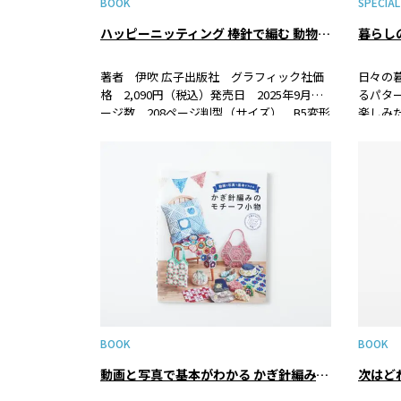
BOOK
SPECIAL
ハッピーニッティング 棒針で編む 動物と暮らしのかわいいモチーフ100
著者 伊吹 広子出版社 グラフィック社価
日々の
格 2,090円（税込）発売日 2025年9月ペ
るパタ
ージ数 208ページ判型（サイズ） B5変形
楽しみ
判ISBN 978-4-7661-3954-9 書籍紹介棒針
くてノ
でモチーフを編む本の第2弾。今度は動物や
ります
暮らしの中のかわい…
たくな
BOOK
BOOK
動画と写真で基本がわかる かぎ針編みのモチーフ小物