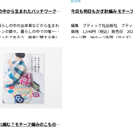
BOOK
暮らしの中から生まれたパッチワークのパターン①遊び、歌、ダンスのパターン
暮らしの中の出来事などから生まれ
編集 ブティック社出版社 ブティ
ーンの数々。暮らしの中での唯一の
価格 1,540円（税込）発売日 2025/
だったであろう、娯楽に関する楽し
ページ数 96ページ判型（サイズ）
スタルジックなパターンも数多くあ
ISBN 978-4-8347-8616-3 書籍
。楽しげな名前に惹かれ、作ってみ
気のかぎ針で編む、春夏糸のモチー
りませんか。
のこものとウエアの…
次はどれ編む？モチーフ編みのこものとウエア