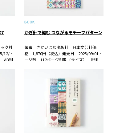
BOOK
7
かぎ針で編む つながるモチーフパターン
ィック社
著者 さかいはな出版社 日本文芸社価
12/23
格 1,870円（税込）発売日 2025/09/01ペ
 AB判
ージ数 112ページ判型（サイズ） B5判
紹介かぎ針で
ISBN 978-4-537- 22305-7 書籍紹介模様を
めたパタ
描くように編みつなげながら仕上げる、あ
たらしいモチーフパ…