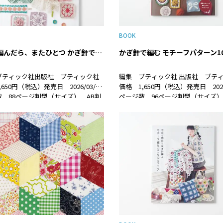
BOOK
ひとつ編んだら、またひとつ かぎ針で編むモチーフこもの
かぎ針で編む モチーフパターン10
ブティック社出版社 ブティック社
編集 ブティック社 出版社 ブテ
650円（税込）発売日 2026/03/21
価格 1,650円（税込）発売日 2025/
 88ページ判型（サイズ） AB判
ページ数 96ページ判型（サイズ）
978-4-8347-8728-3書籍紹介大人気の
ISBN 978-4-8347-8710-8書籍
で編む、春夏糸のモチーフ編みのこ
編むモチーフをたっぷり全107点集
作品集。モチ…
ーン集です。…