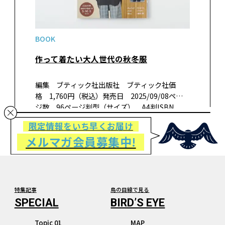
BOOK
作って着たい大人世代の秋冬服
編集 ブティック社出版社 ブティック社価
格 1,760円（税込）発売日 2025/09/08ペー
ジ数 96ページ判型（サイズ） A4判ISBN
978-4-8347-8678-1 書籍紹介デイリーからお出
限定情報をいち早くお届け
かけまで、さまざまなシーンで活躍する秋冬服を
メルマガ会員募集中!
型…
特集記事
鳥の目線で見る
Topic 01
MAP