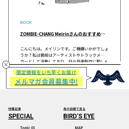
BOOK
ZOMBIE-CHANG Meirinさんのおすすめ『人生の短さについて』
こんにちは。メイリンです。ご機嫌いかがでしょ
うか？私は普段はアーティストやトラックメー
カーとして活動しており、日々音楽制作に勤しん
でいます。制作の合間に映画やドラマを観ながら
限定情報をいち早くお届け
編み物を楽しんでいます。一目、一目と編み続け
メルマガ会員募集中!
るニットは作曲ととても似ています…
特集記事
鳥の目線で見る
Topic 01
MAP