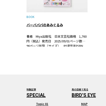
BOOK
バーバパパのあみぐるみ
著者 Miya出版社 日本文芸社価格 1,760
円（税込）発売日 2025/09/01ページ数
96ページ判型（サイズ） B5変形判ISBN
978-4-537- 22308-8 書籍紹介世界中で大人
気のバーバーパパがあみぐるみになりまし
た！絵本の世…
特集記事
鳥の目線で見る
Topic 01
MAP