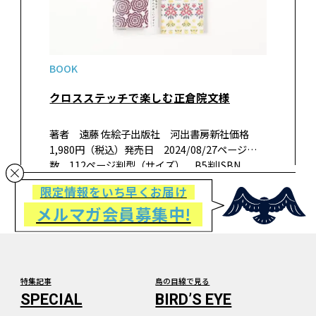
BOOK
クロスステッチで楽しむ正倉院文様
著者 遠藤 佐絵子出版社 河出書房新社価格
1,980円（税込）発売日 2024/08/27ページ
数 112ページ判型（サイズ） B5判ISBN
978-4-309-29420-9 書籍紹介「和の模様」「き
限定情報をいち早くお届け
もの模様」が人気の著者による正倉院宝物に描
メルマガ会員募集中!
か…
特集記事
鳥の目線で見る