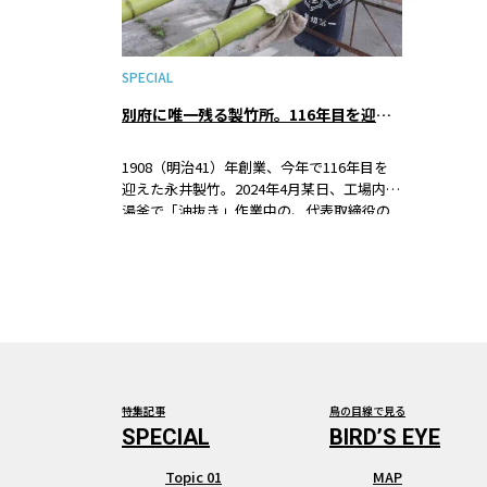
SPECIAL
別府に唯一残る製竹所。116年目を迎えた永井製竹の今。
1908（明治41）年創業、今年で116年目を
迎えた永井製竹。2024年4月某日、工場内の
湯釜で「油抜き」作業中の、代表取締役の
茶重之さんにお話を伺いました。
特集記事
鳥の目線で見る
Topic 01
MAP