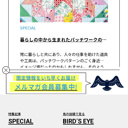
SPECIAL
暮らしの中から生まれたパッチワークのパターン③道具や仕事のパターン
常に暮らしと共にあり、人々の仕事を助けた道具
や工具は、パッチワークパターンのごく身近な
イメージ源だったのかもしれません。そのよう
に暮らしに根付いた道具をモチーフにしたパタ
限定情報をいち早くお届け
ーンは、実にさまざまなバリエーションが存在
メルマガ会員募集中!
します。
特集記事
鳥の目線で見る