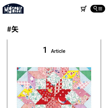
#矢
1
Article