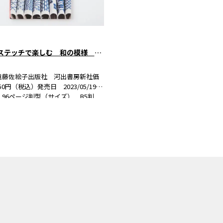
クロスステッチで楽しむ 和の模様 改訂版
遠藤佐絵子出版社 河出書房新社価
50円（税込）発売日 2023/05/19ペ
96ページ判型（サイズ） B5判
978-4-309-29285-4 書籍紹介市松、
矢羽根など定番文様から、花や植物
た自然物由来の…