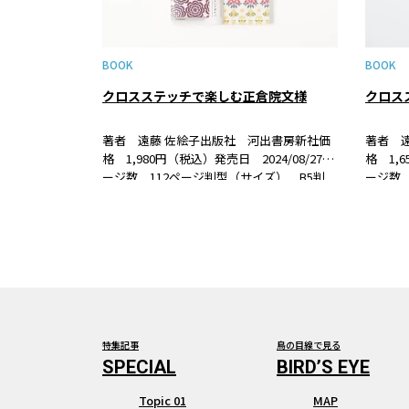
BOOK
BOOK
クロスステッチで楽しむ正倉院文様
著者 遠藤 佐絵子出版社 河出書房新社価
著者 
格 1,980円（税込）発売日 2024/08/27ペ
格 1,6
ージ数 112ページ判型（サイズ） B5判
ージ数 
ISBN 978-4-309-29420-9 書籍紹介「和の
ISBN 
模様」「きもの模様」が人気の著者による
千鳥、
正倉院宝物に描か…
といっ
特集記事
鳥の目線で見る
Topic 01
MAP