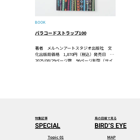
BOOK
パラコードストラップ100
著者 メルヘンアートスタジオ出版社 文
化出版局価格 1,870円（税込）発売日
2025/08/29ページ数 96ページ判型（サイ
ズ） B5変形判ISBN 978-4-579-11870-0
書籍紹介男女問わず人気のパラコードで結
ぶ長さ約30cmのショ…
特集記事
鳥の目線で見る
Topic 01
MAP