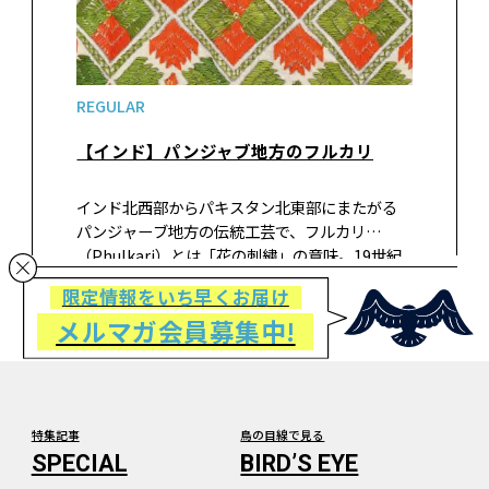
REGULAR
【インド】パンジャブ地方のフルカリ
インド北西部からパキスタン北東部にまたがる
パンジャーブ地方の伝統工芸で、フルカリ
（Phulkari）とは「花の刺繍」の意味。19世紀
後半までこの地方では、女性は幼いころから祖
限定情報をいち早くお届け
母や母親から刺繍を習い、これが花嫁修業の１
メルマガ会員募集中!
つだった。カダルと呼ばれる生地に撚…
特集記事
鳥の目線で見る