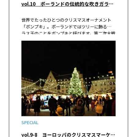
vol.10 ポーランドの伝統的な吹きガラスのクリスマスオーナメント「ボンプキ」の魅力
世界でたったひとつのクリスマスオーナメント
「ボンプキ」。ポーランドではツリーに飾るガ
ラス玉のことをボンプキと呼びます。第二次大戦
前から独自の意匠を施したボンプキが作られて
いますが、そのすばらしさに気が付いたのが昨
年のクリスマス時期。まさにアートオブジェの
粋でした。2023年の10月下旬に、ポーランドの
ワルシャワにあるボンプキ専門店のオーナー兼
デザイナーにお話を聞く機会がありました。ポ
ーランドのボンプキの魅力を紹介します。
SPECIAL
vol.9-8 ヨーロッパのクリスマスマーケットへ