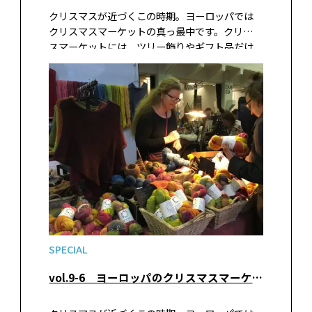
クリスマスが近づくこの時期。ヨーロッパでは
クリスマスマーケットの真っ最中です。クリスマ
スマーケットには、ツリー飾りやギフト品だけ
でなく、その土地や時期でしか買えない珍しい
名産品や食品、グルメ屋台などがズラリと並び
ます。大都市のクリスマスマーケットはライトア
ップも華やかで絵になりますが、地方都市に足
を延ばしてみると、思いがけない手作りクラフト
品などに出会えます。今回は中世の佇まいを残
す、中欧と北欧の小さな町のクリスマスマーケッ
トを紹介します。
SPECIAL
vol.9-6 ヨーロッパのクリスマスマーケットへ