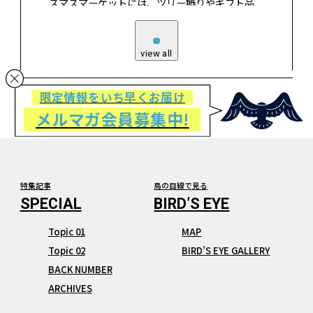
スマスマーケットには、ツリー飾りやギフト品
だけでなく、その土地や時期でしか買えない珍
しい名産品や食品、グルメ屋台などがズラリと
並びます。大都市のクリスマスマーケットはライ
view all
トアップも華やかで絵になりますが、地方都市
に足を延ばしてみると、思いがけない手作りクラ
フト品などに出会えます。今回は中世の佇まいを
限定情報をいち早くお届け
残す、中欧と北欧の小さな町のクリスマスマーケ
メルマガ会員募集中!
ットを紹介します。
特集記事
鳥の目線で見る
Topic 01
MAP
Topic 02
BIRD’S EYE GALLERY
BACK NUMBER
ARCHIVES