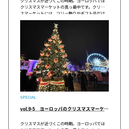
クリスマスが近づくこの時期。ヨーロッパでは
クリスマスマーケットの真っ最中です。クリスマ
スマーケットには、ツリー飾りやギフト品だけ
でなく、その土地や時期でしか買えない珍しい
名産品や食品、グルメ屋台などがズラリと並び
ます。大都市のクリスマスマーケットはライトア
ップも華やかで絵になりますが、地方都市に足
を延ばしてみると、思いがけない手作りクラフト
品などに出会えます。今回は中世の佇まいを残
す、中欧と北欧の小さな町のクリスマスマーケッ
トを紹介します。
SPECIAL
vol.9-5 ヨーロッパのクリスマスマーケットへ
クリスマスが近づくこの時期。ヨーロッパでは