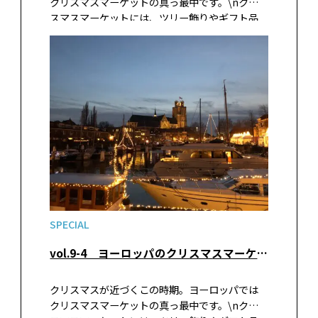
クリスマスマーケットの真っ最中です。\nクリ
スマスマーケットには、ツリー飾りやギフト品
だけでなく、その土地や時期でしか買えない珍
しい名産品や食品、グルメ屋台などがズラリと
並びます。大都市のクリスマスマーケットはライ
トアップも華やかで絵になりますが、地方都市
に足を延ばしてみると、思いがけない手作りクラ
フト品などに出会えます。\n今回は中世の佇ま
いを残す、中欧と北欧の小さな町のクリスマスマ
ーケットを紹介します。
SPECIAL
vol.9-4 ヨーロッパのクリスマスマーケットへ
クリスマスが近づくこの時期。ヨーロッパでは
クリスマスマーケットの真っ最中です。\nクリ