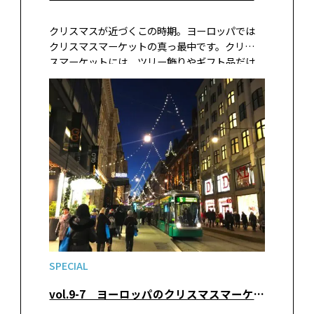
クリスマスが近づくこの時期。ヨーロッパでは
クリスマスマーケットの真っ最中です。クリスマ
スマーケットには、ツリー飾りやギフト品だけ
でなく、その土地や時期でしか買えない珍しい
名産品や食品、グルメ屋台などがズラリと並び
ます。大都市のクリスマスマーケットはライトア
ップも華やかで絵になりますが、地方都市に足
を延ばしてみると、思いがけない手作りクラフト
品などに出会えます。今回は中世の佇まいを残
す、中欧と北欧の小さな町のクリスマスマーケッ
トを紹介します。
SPECIAL
vol.9-7 ヨーロッパのクリスマスマーケットへ