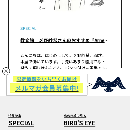
SPECIAL
教文館 〆野紗希さんのおすすめ『Arne（アルネ）』
こんにちは、はじめまして。〆野紗希、38才、
本屋で働いています。手先はあまり器用でなく、
縫う・編むはもちろん、ボタン付けも苦手です。
取れたボタンをいつまでも置きっぱなしにしま
限定情報をいち早くお届け
す。一年前からボタンが取れたままのお気に入り
メルマガ会員募集中!
の服はそういう服なのだということ…
特集記事
鳥の目線で見る