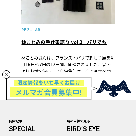
REGULAR
林ことみの手仕事語り vol.3 パリでちいさな刺し子展を開きました
林ことみさんは、フランス・パリで刺し子展を4
月16日~27日の12日間、開催されました。以前
よりお話を伺っていた編集部は、その展示を開
くことになったきっかけや、実際に展示するま
限定情報をいち早くお届け
での過程を、お帰りになったタイミングでご執
メルマガ会員募集中!
筆いただきました。合わせておすすめのパリの
手芸店も紹介いただきました。
特集記事
鳥の目線で見る