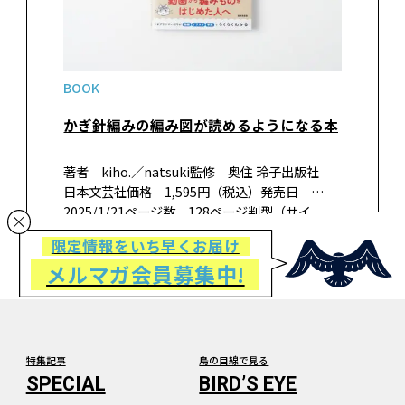
BOOK
かぎ針編みの編み図が読めるようになる本
著者 kiho.／natsuki監修 奥住 玲子出版社
日本文芸社価格 1,595円（税込）発売日
2025/1/21ページ数 128ページ判型（サイ
ズ） A5判ISBN 978-4-537- 22263-0書籍紹
限定情報をいち早くお届け
介編み図の読み方を、動画・写真・イラ…
メルマガ会員募集中!
特集記事
鳥の目線で見る