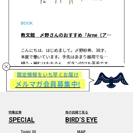
BOOK
教文館 〆野さんのおすすめ『Arne（アルネ）』
こんにちは、はじめまして。〆野紗希、38才、
本屋で働いています。手先はあまり器用でなく、
縫う・編むはもちろん、ボタン付けも苦手です。
取れたボタンをいつまでも置きっぱなしにしま
限定情報をいち早くお届け
す。一年前からボタンが取れたままのお気に入り
メルマガ会員募集中!
の服はそういう服なのだということ…
特集記事
鳥の目線で見る
Topic 01
MAP