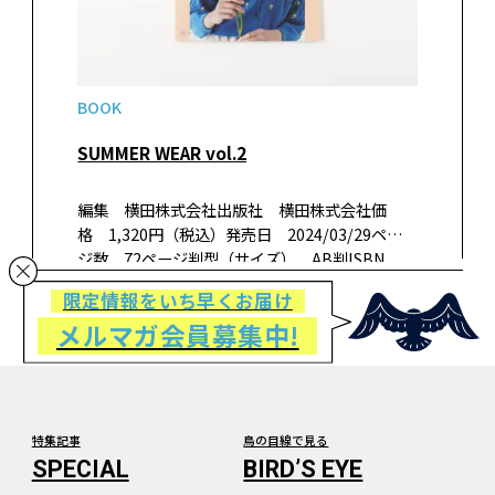
BOOK
SUMMER WEAR vol.2
編集 横田株式会社出版社 横田株式会社価
格 1,320円（税込）発売日 2024/03/29ペー
ジ数 72ページ判型（サイズ） AB判ISBN
978-4908769269書籍紹介この夏に編みたいサマ
限定情報をいち早くお届け
ーウエアをまとめた編み物ノート vol.2です。
メルマガ会員募集中!
ウ…
特集記事
鳥の目線で見る