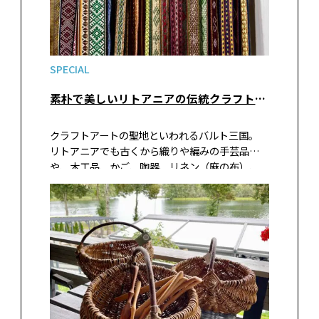
SPECIAL
素朴で美しいリトアニアの伝統クラフトアートが買えるおすすめショップ①ラガイネ‐バルティックショップ
クラフトアートの聖地といわれるバルト三国。
リトアニアでも古くから織りや編みの手芸品
や、木工品、かご、陶器、リネン（麻の布）、
蜜蝋などの手仕事が今でも盛んに行われていて
います。この国にはアーティストを育成するため
の自治体が運営する工房があり、伝統工芸を守り
若手作家を育てようという空気を感じられます。
そんなリトアニアの首都ヴィルニュスやトラカ
イ城のショップで見つけたアイテムを紹介しま
す。