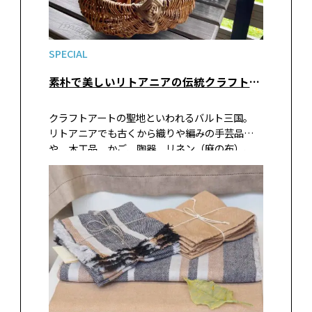
SPECIAL
素朴で美しいリトアニアの伝統クラフトアートが買えるおすすめショップ③トラカイ地域伝統工芸センター
クラフトアートの聖地といわれるバルト三国。
リトアニアでも古くから織りや編みの手芸品
や、木工品、かご、陶器、リネン（麻の布）、
蜜蝋などの手仕事が今でも盛んに行われていて
います。この国にはアーティストを育成するため
の自治体が運営する工房があり、伝統工芸を守り
若手作家を育てようという空気を感じられます。
そんなリトアニアの首都ヴィルニュスやトラカ
イ城のショップで見つけたアイテムを紹介しま
す。