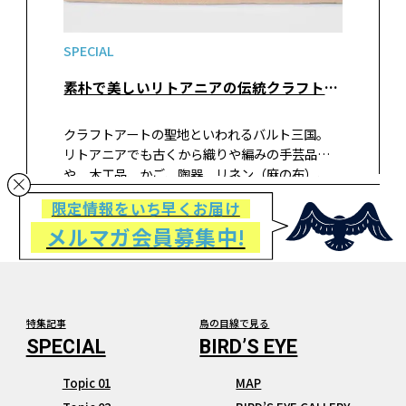
SPECIAL
素朴で美しいリトアニアの伝統クラフトアートが買えるおすすめショップ②リノ・ナマイ
クラフトアートの聖地といわれるバルト三国。
リトアニアでも古くから織りや編みの手芸品
や、木工品、かご、陶器、リネン（麻の布）、
蜜蝋などの手仕事が今でも盛んに行われていて
限定情報をいち早くお届け
います。この国にはアーティストを育成するため
メルマガ会員募集中!
の自治体が運営する工房があり、伝統工芸を守り
若手作家を育てようという空気を感じられます。
そんなリトアニアの首都ヴィルニュスやトラカ
イ城のショップで見つけたアイテムを紹介しま
す。
特集記事
鳥の目線で見る
Topic 01
MAP