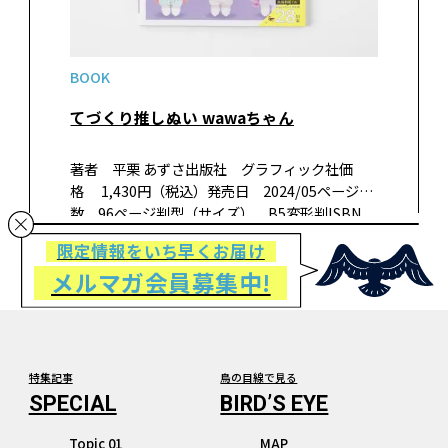
BOOK
てづくり推しぬい wawaちゃん
著者 平栗 あずさ出版社 グラフィック社価
格 1,430円（税込）発売日 2024/05ページ
数 96ページ判型（サイズ） B5変形判ISBN
978-4-7661-3936-5 新しい推しぬいボディ登
限定情報をいち早くお届け
場！こだわり刺しゅうフェイス＋ふわふ…
メルマガ会員募集中!
特集記事
鳥の目線で見る
Topic 01
MAP