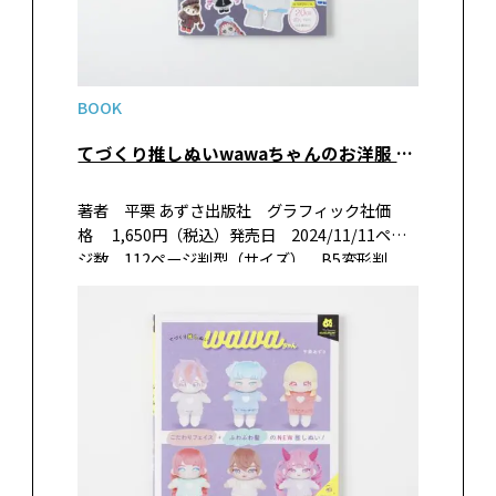
BOOK
てづくり推しぬいwawaちゃんのお洋服 ファッションタイムトラベル1970→2025
著者 平栗 あずさ出版社 グラフィック社価
格 1,650円（税込）発売日 2024/11/11ペー
ジ数 112ページ判型（サイズ） B5変形判
ISBN 978-4-7661-3980-8 書籍紹介20cmぬい
ぐるみに着せられる！ 34種の…