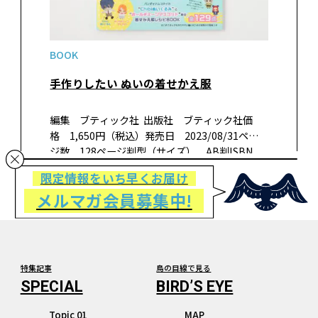
BOOK
手作りしたい ぬいの着せかえ服
編集 ブティック社 出版社 ブティック社価
格 1,650円（税込）発売日 2023/08/31ペー
ジ数 128ページ判型（サイズ） AB判ISBN
978-4-8347-8446-6 書籍紹介推しキャラの「ぬ
限定情報をいち早くお届け
い」のコーディネート…
メルマガ会員募集中!
特集記事
鳥の目線で見る
Topic 01
MAP