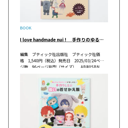
BOOK
I love handmade nui ! 手作りのゆるかわぬいぐるみ
編集 ブティック社出版社 ブティック社価
格 1,540円（税込）発売日 2025/03/24ペー
ジ数 96ページ判型（サイズ） AB判ISBN
978-4-8347-8620-0 書籍紹介ゆるくてかわいい
個性豊かなぬいぐるみを全38点掲載していま
す。…