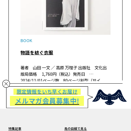
BOOK
物語を紡ぐ衣服
著者 山田 一文 ／ 高原 万理子 出版社 文化出
版局価格 1,760円（税込）発売日
2024/11/01ページ数 80ページ判型（サイ
ズ） B5変形判ISBN 978-4-579-11835-9 書
限定情報をいち早くお届け
籍紹介「the last flowe…
メルマガ会員募集中!
特集記事
鳥の目線で見る