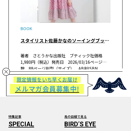
BOOK
スタイリスト佐藤かなのソーイングブック 女の子に作りたい服
著者 さとうかな出版社 ブティック社価格
1,980円（税込）発売日 2026/03/16ページ
数 88ページ判型（サイズ） AB判ISBN
978-4-8347-8727-6書籍紹介人気スタイリスト
限定情報をいち早くお届け
の佐藤かなさんがデザインした女の子の服とお
メルマガ会員募集中!
揃いで着…
特集記事
鳥の目線で見る