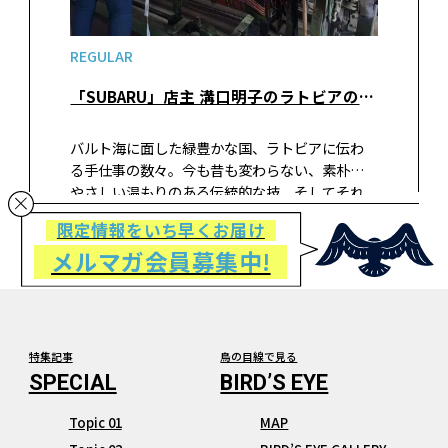
REGULAR
「SUBARU」店主 溝口明子のラトビアの手仕事をめぐる旅 vol.28 生産者さん探訪記その2 織物会社リンバジュ・ティーネのヤーニスさん（前編）
バルト海に面した緑豊かな国、ラトビアに伝わ
る手仕事の数々。今も昔も変わらない、素朴で
やさしい温もりのある伝統的な技、そしてそれ
らを残し伝えていくベテラン職人、伝統を受け
限定情報をいち早くお届け
継ぎ新たな形を築く若手作家の作品など。雑貨屋
メルマガ会員募集中!
「SUBARU」の店主・溝口明子さんが出会っ
た、ラトビアの手仕事の現在（いま）を現地の
写真と共にお届けします。
特集記事
鳥の目線で見る
Topic 01
MAP