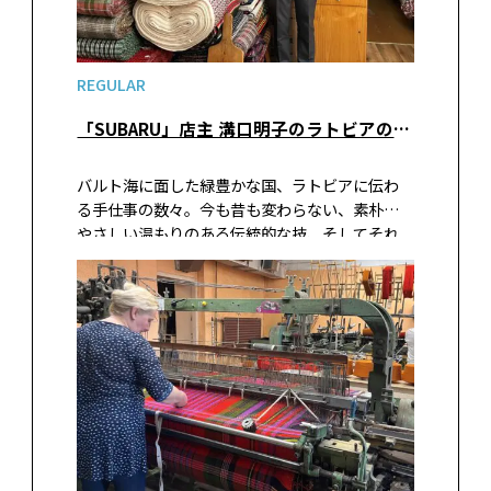
REGULAR
「SUBARU」店主 溝口明子のラトビアの手仕事をめぐる旅 vol.28 生産者さん探訪記その2 織物会社リンバジュ・ティーネのヤーニスさん（後編）
バルト海に面した緑豊かな国、ラトビアに伝わ
る手仕事の数々。今も昔も変わらない、素朴で
やさしい温もりのある伝統的な技、そしてそれ
らを残し伝えていくベテラン職人、伝統を受け
継ぎ新たな形を築く若手作家の作品など。雑貨屋
「SUBARU」の店主・溝口明子さんが出会っ
た、ラトビアの手仕事の現在（いま）を現地の
写真と共にお届けします。