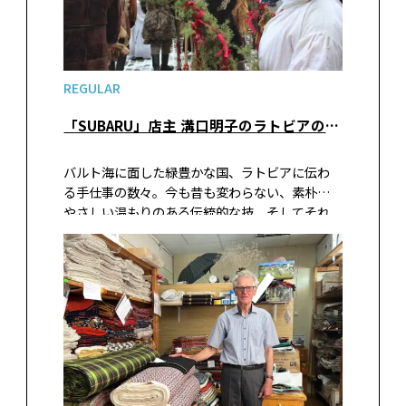
REGULAR
「SUBARU」店主 溝口明子のラトビアの手仕事をめぐる旅 vol.29 ラトビアの伝統的な「立春祭」
バルト海に面した緑豊かな国、ラトビアに伝わ
る手仕事の数々。今も昔も変わらない、素朴で
やさしい温もりのある伝統的な技、そしてそれ
らを残し伝えていくベテラン職人、伝統を受け
継ぎ新たな形を築く若手作家の作品など。雑貨屋
「SUBARU」の店主・溝口明子さんが出会っ
た、ラトビアの手仕事の現在（いま）を現地の
写真と共にお届けします。