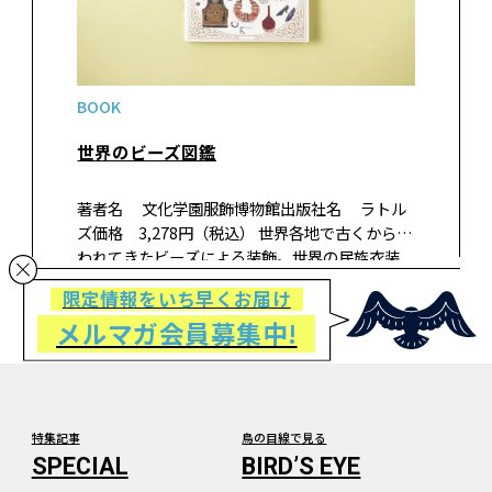
BOOK
世界のビーズ図鑑
著者名 文化学園服飾博物館出版社名 ラトル
ズ価格 3,278円（税込） 世界各地で古くから行
われてきたビーズによる装飾。世界の民族衣装
で使われているものから、豪華なドレスなど、世
限定情報をいち早くお届け
界約40カ国のビーズを豊富な写真で紹介。 身に
メルマガ会員募集中!
着ける意味や素材、交易…
特集記事
鳥の目線で見る