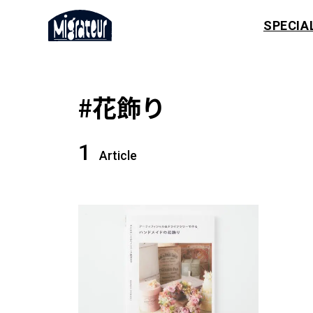
SPECIA
#花飾り
1
Article