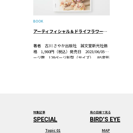
BOOK
アーティフィシャル＆ドライフラワーで作るハンドメイドの花飾り
著者 古川 さやか出版社 誠文堂新光社価
格 1,980円（税込）発売日 2023/06/05ペ
ージ数 128ページ判型（サイズ） B5変形
判ISBN 978-4-416-62321-3 書籍紹介京都
と奈良の境目にある花店「VERT DE
GRIS（ヴ…
特集記事
鳥の目線で見る
Topic 01
MAP