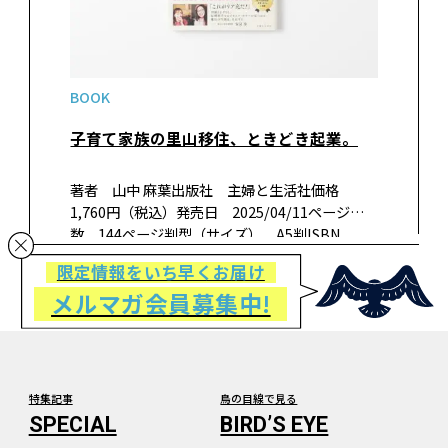
BOOK
子育て家族の里山移住、ときどき起業。
著者 山中 麻葉出版社 主婦と生活社価格
1,760円（税込）発売日 2025/04/11ページ
数 144ページ判型（サイズ） A5判ISBN
978-4-391-16426-8書籍紹介東京でのサラリー
限定情報をいち早くお届け
マン生活を経て、30代で独立し、アパレルブラ
メルマガ会員募集中!
ンド…
特集記事
鳥の目線で見る