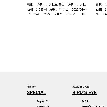
編集 ブティック社出版社 ブティック社
編集 
価格 1,595円（税込）発売日 2025/04/07
価格 1,
ページ数 120ページ判型（サイズ） AB
ページ数
判ISBN 978-4-8347-8626-2 書籍紹介お正
形判ISB
月、節分、ひな祭り、端午の節句、七夕、
布の魅
お盆、お月見、クリ…
ご紹介
特集記事
鳥の目線で見る
Topic 01
MAP
Topic 02
BIRD’S EYE GALL