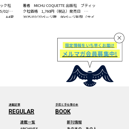
ック社
著者 MICHU COQUETTE 出版社 ブティッ
02/06
ク社価格 1,760円（税込）発売日
） A4変
2025/02/27ページ数 80ページ判型（サイ
書籍紹介春
ズ） AB判ISBN 978-4-8347-8609-5 書籍
の集。
紹介「日常に溶け込んだときめき」をコ
ン…
限定情報をいち早くお届け
メルマガ会員募集中!
連載記事
手芸と手仕事の本
連載一覧
新刊情報
ARCHIVES
あの本の、あの人