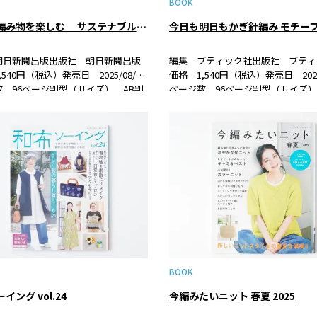
BOOK
一年中編み物を楽しむ サステナブルな糸のこものとウェア
朝日新聞出版出版社 朝日新聞出版
編集 ブティック社出版社 ブティ
540円（税込）発売日 2025/08/20
価格 1,540円（税込）発売日 2025/
 96ページ判型（サイズ） AB判
ページ数 96ページ判型（サイズ）
9784023334533書籍紹介ウールやア
ISBN 978-4-8347-8616-3 書籍
の自然な色を生かした無染色の「ソ
気のかぎ針で編む、春夏糸のモチー
シリーズ」、オーガ…
のこものとウエアの…
BOOK
イング vol.24
今編みたいニット 春夏 2025