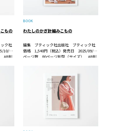
BOOK
のこもの
わたしのかぎ針編みこもの
ィック社
編集 ブティック社出版社 ブティック社
10/29
価格 1,540円（税込）発売日 2025/09/08
 AB判
ページ数 80ページ判型（サイズ） AB判
紹介編み物初
ISBN 978-4-8347-8679-8 書籍紹介少ない
のを集
玉数で気軽に編める、かぎ針編みこものを
集めた一冊。流行り…