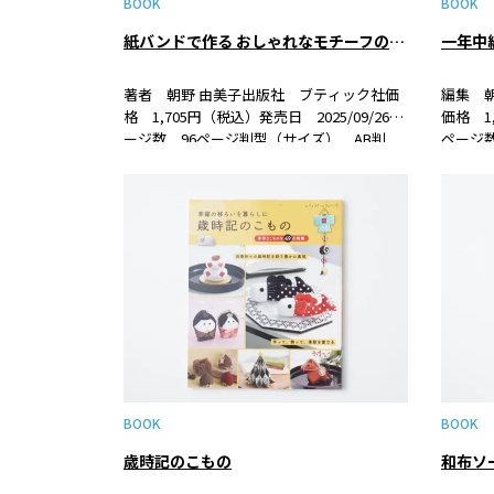
BOOK
BOOK
紙バンドで作る おしゃれなモチーフのかごバッグとこもの
著者 朝野 由美子出版社 ブティック社価
編集 
格 1,705円（税込）発売日 2025/09/26ペ
価格 1,
ージ数 96ページ判型（サイズ） AB判
ページ数
ISBN 978-4-8347-8681-1 書籍紹介人気紙
ISBN 
バンド作家の朝野由美子さんが提案する、
ルパカ
紙バンドで編んだと…
ノモノ
BOOK
BOOK
歳時記のこもの
和布ソー