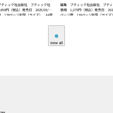
ブティック社出版社 ブティック社
編集 ブティック社出版社 ブティ
650円（税込）発売日 2025/03/27
価格 1,375円（税込）発売日 2025/
 128ページ判型（サイズ） A4変
ページ数 136ページ判型（サイズ
N 978-4-8347-8621-7 書籍紹介和
形判ISBN 978-4-8347-8604-0 
力を生かしたお出かけ服や日常着を
夏に活躍する手編みのウエアとこも
。人気の着…
ファッショントレ…
view all
ERY