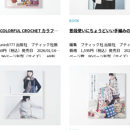
BOOK
HAPPY COLORFUL CROCHET カラフルなかぎ針編みのこものたち
普段使いにちょうどいい手編み
unedi777 出版社 ブティック社価
編集 ブティック社 出版社 ブテ
60円（税込）発売日 2026/01/16ペ
価格 1,595円（税込）発売日 2025/
96ページ判型（サイズ） AB判
ページ数 80ページ判型（サイズ）
978-4-8347-8717-7書籍紹介編み物作
ISBN 978-4-8347-8689-7書籍
nedi777さんの著書。 かぎ針で編
心者でもトライしやすい手編みこも
めた1冊。シンプ…