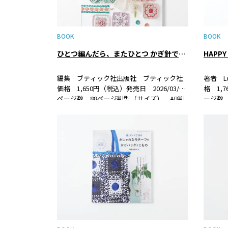
BOOK
BOOK
ひとつ編んだら、またひとつ かぎ針で編むモチーフこもの
編集 ブティック社出版社 ブティック社
著者 L
価格 1,650円（税込）発売日 2026/03/21
格 1,7
ページ数 88ページ判型（サイズ） AB判
ージ数 
ISBN 978-4-8347-8728-3書籍紹介大人気の
ISBN 
かぎ針で編む、春夏糸のモチーフ編みのこ
家・Lu
ものの作品集。モチ…
む…