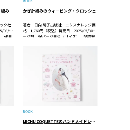
BOOK
今日も明日もかぎ針編み モチーフ編みのこものとウエア
かぎ針編みのウィービング・クロッシェ
ック社
著者 日向 明子出版社 エクスナレッジ価
03/17
格 1,760円（税込）発売日 2025/05/30ペ
 AB判
ージ数 96ページ判型（サイズ） B5変形
紹介今大人
判ISBN 9784767833316書籍紹介かぎ針編
フ編み
みの新テクニック！ 基本の編み方でできる
「ウィービング・クロ…
BOOK
MICHU COQUETTEのハンドメイドレシピ ロマンティックな布こもの