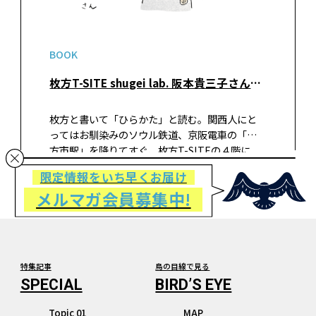
BOOK
枚方T-SITE shugei lab. 阪本貴三子さんのおすすめ『てるみのなんでもかんでも作っちゃおう フェルトの小もの集』
枚方と書いて「ひらかた」と読む。関西人にと
ってはお馴染みのソウル鉄道、京阪電車の「枚
方市駅」を降りてすぐ、枚方T-SITEの４階に
shugei lab.はあります。スタッフの阪本貴三子
限定情報をいち早くお届け
さんにおすすめの手芸本を伺いました。 レジェ
メルマガ会員募集中!
ンド作家の大高輝美さん…
特集記事
鳥の目線で見る
Topic 01
MAP