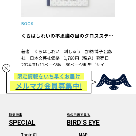
BOOK
くらはしれいの不思議の国のクロスステッチ
著者 くらはしれい 刺しゅう 加納 博子 出版
社 日本文芸社価格 1,760円（税込）発売日
2024/01/11ページ数 80ページ判型（サイ
ズ） B5変形判ISBN 978-4-537- 22178-7 書
限定情報をいち早くお届け
籍紹介大人気イラストレーターのくらはしれ…
メルマガ会員募集中!
特集記事
鳥の目線で見る
Topic 01
MAP