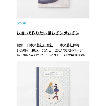
BOOK
お揃いで作りたい 猫おざぶ 犬おざぶ
編集 日本文芸社出版社 日本文芸社価格
1,650円（税込）発売日 2024/01/24ページ
数 80ページ判型（サイズ） B5変形判ISBN
978-4-537- 22180-0 書籍紹介かぎ針で編む愛犬
と愛猫のための、おざぶとんやペットハウスの
作…