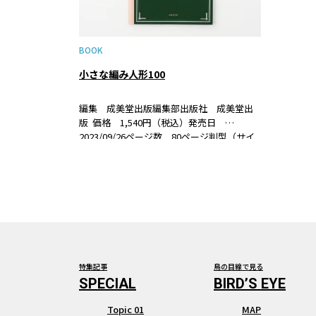
BOOK
小さな編み人形100
編集 成美堂出版編集部出版社 成美堂出
版 価格 1,540円（税込）発売日
2023/09/26ページ数 80ページ判型（サイ
ズ） B5変形判ISBN 978-4-415-33320-5
書籍紹介スウェーデン人形とも呼ばれる、
棒針で編む編み人形は、…
特集記事
鳥の目線で見る
Topic 01
MAP