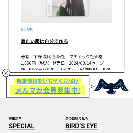
BOOK
着たい服は自分で作る
著者 宇野 瑞代 出版社 ブティック社価格
1,650円（税込）発売日 2024/03/14ページ
数 96ページ判型（サイズ） A4判ISBN 978-
4-8347-8495-4 書籍紹介洋服を作ることは自由
限定情報をいち早くお届け
で楽しいもの。自分の…
メルマガ会員募集中!
特集記事
鳥の目線で見る