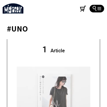
#UNO
1
Article