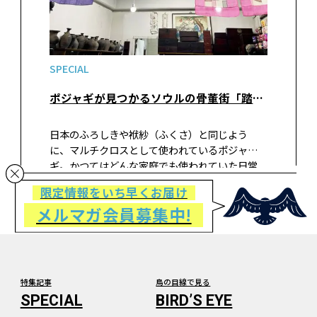
SPECIAL
ポジャギが見つかるソウルの骨董街「踏十里（タプシムニ）古美術商街」
日本のふろしきや袱紗（ふくさ）と同じよう
に、マルチクロスとして使われているポジャ
ギ。かつてはどんな家庭でも使われていた日常
の布でしたが、その美しさから工芸品としても
限定情報をいち早くお届け
高く評価され、最近は韓国でもなかなか入手す
メルマガ会員募集中!
るのが難しいのだとか。ソウル工芸博物館でポ
ジャギを見た後に訪れたい、韓国・ソウルの骨
董街をご紹介します。
特集記事
鳥の目線で見る