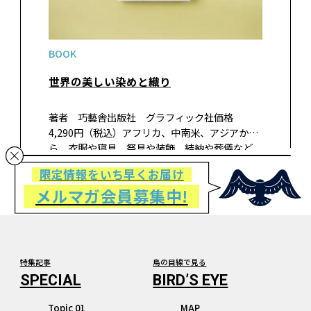
BOOK
世界の美しい染めと織り
著者 巧藝舎出版社 グラフィック社価格
4,290円（税込）アフリカ、中南米、アジアか
ら、衣服や寝具、祭具や装飾、結納や葬儀など、
それぞれ民族の人生の節目を彩ってきた布を、
限定情報をいち早くお届け
染織技法や文化的背景とともに450点紹介。作り
メルマガ会員募集中!
手が消滅してしまったものも多く貴…
特集記事
鳥の目線で見る
Topic 01
MAP