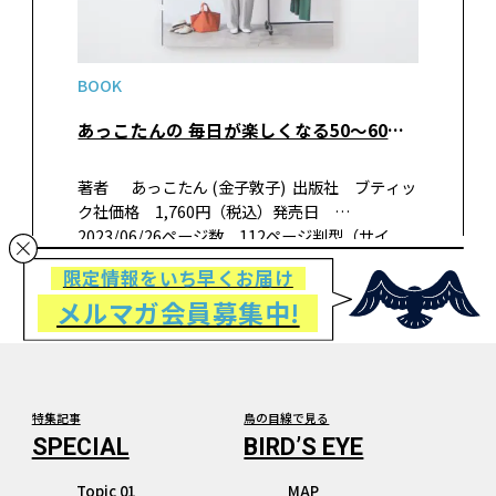
BOOK
あっこたんの 毎日が楽しくなる50～60代の手作り服
著者 あっこたん (金子敦子) 出版社 ブティッ
ク社価格 1,760円（税込）発売日
2023/06/26ページ数 112ページ判型（サイ
ズ） A4変形判ISBN 978-4-8347-8416-9 書
限定情報をいち早くお届け
籍…
メルマガ会員募集中!
特集記事
鳥の目線で見る
Topic 01
MAP