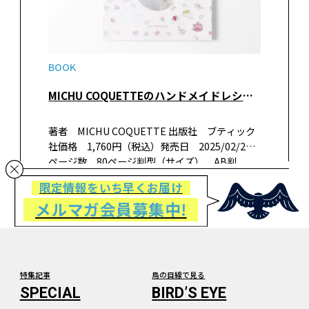
BOOK
MICHU COQUETTEのハンドメイドレシピ ロマンティックな布こもの
著者 MICHU COQUETTE 出版社 ブティック
社価格 1,760円（税込）発売日 2025/02/27
ページ数 80ページ判型（サイズ） AB判
ISBN 978-4-8347-8609-5 書籍紹介「日常に溶
限定情報をいち早くお届け
け込んだときめき」をコン…
メルマガ会員募集中!
特集記事
鳥の目線で見る