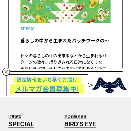
SPECIAL
暮らしの中から生まれたパッチワークのパターン②食べ物などのパターン
日々の暮らしの中の出来事などから生まれるパ
ターンの数々。繰り返される日常になくてなな
らない食べ物、そして家の中心でもある台所に
関するパターンはたくさんあります。暮らしに根
限定情報をいち早くお届け
付いたモチーフから生まれたパターンをお楽し
メルマガ会員募集中!
みください。
特集記事
鳥の目線で見る