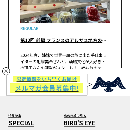
REGULAR
第12回 前編 フランスのアルザス地方の食卓を支えるスフレンハイム焼き－姉妹が行く！ 世界てくてく手仕事の旅
2024年春、姉妹で世界一周の旅に出た手仕事ラ
イターの毛塚美希さんと、酒場文化が大好きな妹
の瑛子さんの連載がスタート！ 姉妹旅のテー
マは①手仕事、②食文化と酒場、そして③囲碁
限定情報をいち早くお届け
交流…！？ 地域に根ざした手仕事と食文化、と
メルマガ会員募集中!
きどき囲碁にまつわる旅エッセイをお届けしま
す。第12回前半は、フランスのアルザス地方に
伝わるスフレンハイム焼きについて！アルザス
ワインや、クグロフ好きなど、グルメな人も必読
です。
特集記事
鳥の目線で見る