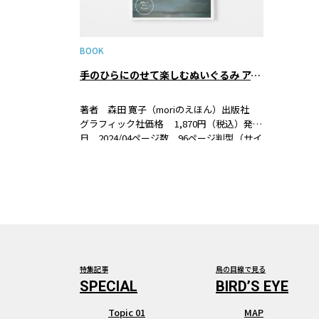
BOOK
手のひらにのせて楽しむぬいぐるみ アンティークな小さい動物たち
著者 森田 寛子（moriのえほん）出版社
グラフィック社価格 1,870円（税込）発売
日 2024/04ページ数 96ページ判型（サイ
ズ） B5判ISBN 978-4-7661-3874-0 書籍
紹介10cm以下の手のひらに乗る小さなぬ…
特集記事
鳥の目線で見る
Topic 01
MAP