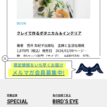
BOOK
クレイで作るボタニカル＆インテリア
著者 宮井 友紀子出版社 主婦と生活社価格
1,870円（税込）発売日 2024/02/09ページ
数 80ページ判型（サイズ） A4判ISBN 978-
4-391-16083-3書籍紹介コロナ禍以降、観葉植
限定情報をいち早くお届け
物人気がアップ。これを精緻なクレイで作るレ
メルマガ会員募集中!
シ…
特集記事
鳥の目線で見る