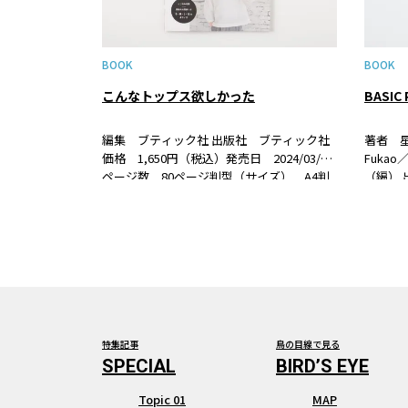
BOOK
BOOK
こんなトップス欲しかった
編集 ブティック社 出版社 ブティック社
著者 星野
価格 1,650円（税込）発売日 2024/03/26
Fuka
ページ数 80ページ判型（サイズ） A4判
（編） 
ISBN 978-4-8347-8506-7 書籍紹介ベーシ
円（税込
ックだけど今っぽい手作りのトップスをご
100ペ
紹介。すぐに作れ…
ISBN 
特集記事
鳥の目線で見る
Topic 01
MAP