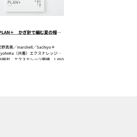
BASIC PLAN＋ かぎ針で編む夏の帽子とこもの
真美／marshell／Sachiyo＊
o／yohnKa（共著）エクスナレッジ
出版社 エクスナレッジ価格 1,650
）発売日 2023/06/21ページ数
ージ判型（サイズ） B5変形判
9…