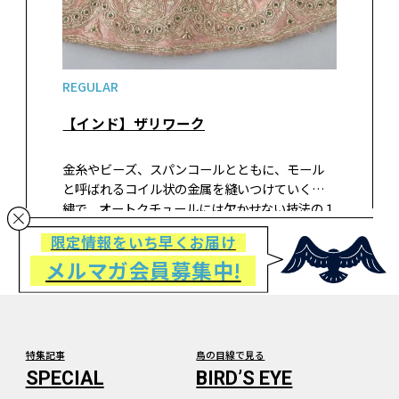
REGULAR
【インド】ザリワーク
金糸やビーズ、スパンコールとともに、モール
と呼ばれるコイル状の金属を縫いつけていく刺
繍で、オートクチュールには欠かせない技法の１
つ。ゴールドワークやモール刺繍としても広く知
限定情報をいち早くお届け
られ、ワッペンを作るときにもこの手法が用い
メルマガ会員募集中!
られる。モールのことをヒンドゥー語で…
特集記事
鳥の目線で見る