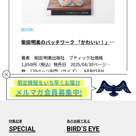
BOOK
柴田明美のパッチワーク 「かわいい！」と言って欲しくて
著者 柴田 明美出版社 ブティック社価格
1,650円（税込）発売日 2025/04/30ページ
数 120ページ判型（サイズ） AB判ISBN
978-4-8347-8634-7 書籍紹介キルト作家柴田明
限定情報をいち早くお届け
美の作品集。作品を「かわいい！」と言っても
メルマガ会員募集中!
らえ…
特集記事
鳥の目線で見る