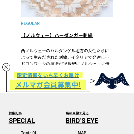
REGULAR
【ノルウェー】ハーダンガー刺繍
西ノルウェーのハルダンゲル地方の女性たちに
よって生みだされた刺繍。イタリアで発達した
ドロンワークの技術が16世紀にノルウェーに伝
わり、豊かな自然から着想した数々の模様が融合
限定情報をいち早くお届け
して、独自の技法に発展していった。布目を数え
メルマガ会員募集中!
ながら小さなブロックにサテンステッ…
特集記事
鳥の目線で見る
Topic 01
MAP