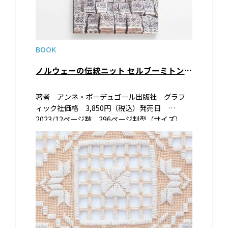
BOOK
ノルウェーの伝統ニット セルブーミトン図案集 500を超えるモチーフと35のクラシックパターン
著者 アンネ・ボーデュゴール出版社 グラフ
ィック社価格 3,850円（税込）発売日
2023/12ページ数 296ページ判型（サイズ）
A4変形判ISBN 978-4-7661-3757-6 書籍紹介
ノルウェーの伝統ニット「セルブーミトン」の
完全保存…