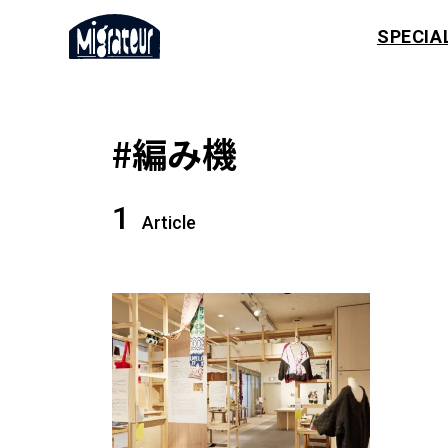
SPECIA
#編み機
1
Article