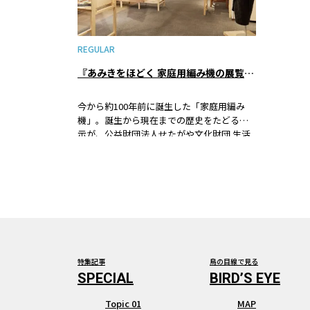
REGULAR
『あみきをほどく 家庭用編み機の展覧会』＠公益財団法人せたがや文化財団 生活工房：展覧会レポート
今から約100年前に誕生した「家庭用編み
機」。誕生から現在までの歴史をたどる展
示が、公益財団法人せたがや文化財団 生活
工房にて行われています。家庭用編み機っ
てなんだろう。そしてなぜ今編み機を取り
上げるのでしょうか。本企画を担当した生
活工房の佐藤さんに、展覧会の見どころや
展示内容、企画立案から展示までの経緯な
どを伺いました。
特集記事
鳥の目線で見る
Topic 01
MAP