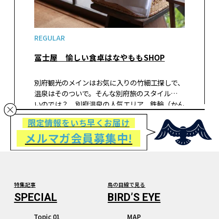
REGULAR
冨士屋 愉しい食卓はなやももSHOP
別府観光のメインはお気に入りの竹細工探しで、
温泉はそのついで。そんな別府旅のスタイルもい
いのでは？ 別府温泉の人気エリア、鉄輪（かん
なわ）で手仕事のお土産を買うならココ！
限定情報をいち早くお届け
メルマガ会員募集中!
特集記事
鳥の目線で見る
Topic 01
MAP