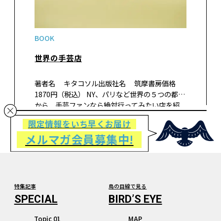
BOOK
世界の手芸店
著者名 キタコソル出版社名 筑摩書房価格
1870円（税込） NY、パリなど世界の５つの都市
から、手芸ファンなら絶対行ってみたい店を紹
介！ 生地・毛糸・リボン・テープ・刺しゅう
限定情報をいち早くお届け
材料・ボタン・ビーズ・手芸グッズなどなど。蚤
メルマガ会員募集中!
の市等の情報も。旅する手芸…
特集記事
鳥の目線で見る
Topic 01
MAP