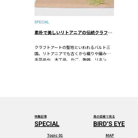
SPECIAL
素朴で美しいリトアニアの伝統クラフトアートが買えるおすすめショップ②リノ・ナマイ
クラフトアートの聖地といわれるバルト三
国。リトアニアでも古くから織りや編みの
手芸品や、木工品、かご、陶器、リネン
（麻の布）、蜜蝋などの手仕事が今でも盛
んに行われていています。この国にはアー
ティストを育成するための自治体が運営す
る工房があり、伝統工芸を守り若手作家を
育てようという空気を感じられます。そん
なリトアニアの首都ヴィルニュスやトラカ
イ城のショップで見つけたアイテムを紹介
します。
特集記事
鳥の目線で見る
Topic 01
MAP