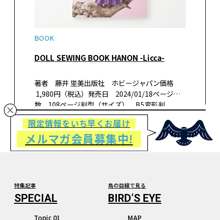
BOOK
DOLL SEWING BOOK HANON -Licca-
著者 藤井 里美出版社 ホビージャパン価格
1,980円（税込）発売日 2024/01/18ページ
数 108ページ判型（サイズ） B5変形判
ISBN 9784798634012 書籍紹介HANONさんの
限定情報をいち早くお届け
人気書籍「DOLL SEWING B…
メルマガ会員募集中!
特集記事
鳥の目線で見る
Topic 01
MAP