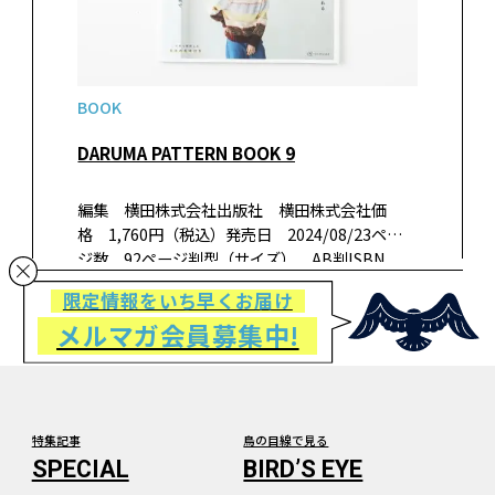
BOOK
DARUMA PATTERN BOOK 9
編集 横田株式会社出版社 横田株式会社価
格 1,760円（税込）発売日 2024/08/23ペー
ジ数 92ページ判型（サイズ） AB判ISBN
978-4908769283書籍紹介今年で9冊目のダルマ
限定情報をいち早くお届け
パターンブックが発売です。 普段着に合わせる
メルマガ会員募集中!
だけで…
特集記事
鳥の目線で見る